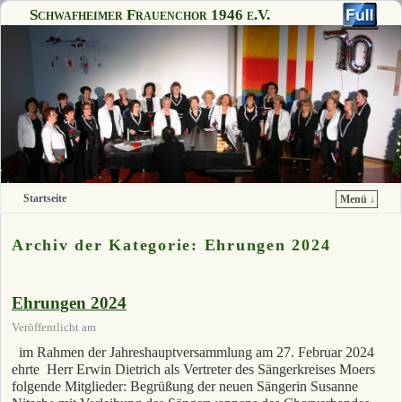
Schwafheimer Frauenchor 1946 e.V.
Startseite
Menü ↓
Zum Inhalt wechseln
Zum sekundären Inhalt wechseln
Archiv der Kategorie:
Ehrungen 2024
Ehrungen 2024
Veröffentlicht am
im Rahmen der Jahreshauptversammlung am 27. Februar 2024
ehrte Herr Erwin Dietrich als Vertreter des Sängerkreises Moers
folgende Mitglieder: Begrüßung der neuen Sängerin Susanne